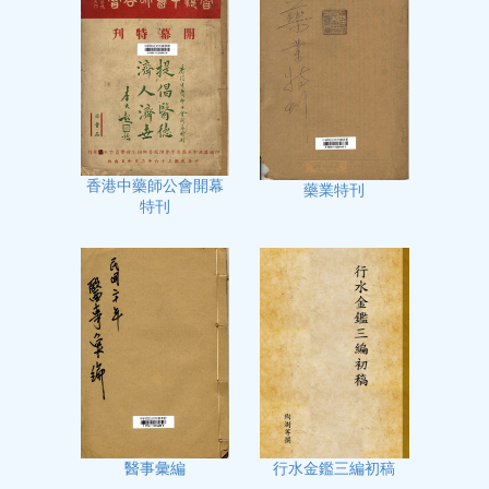
香港中藥師公會開幕
藥業特刊
特刊
行水金鑑三編初稿
醫事彙編