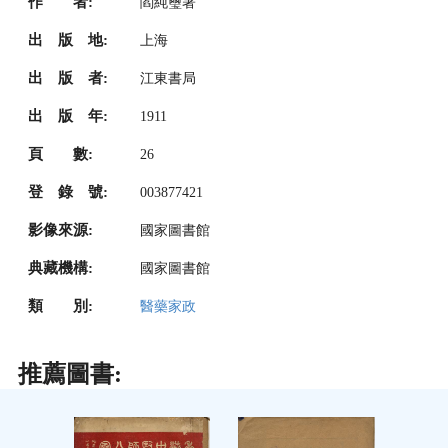
作 者:
閻純璽著
出 版 地:
上海
出 版 者:
江東書局
出 版 年:
1911
頁 數:
26
登 錄 號:
003877421
影像來源:
國家圖書館
典藏機構:
國家圖書館
類 別:
醫藥家政
推薦圖書: