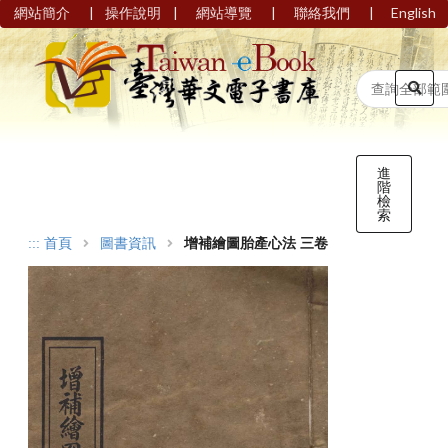
|
|
|
|
網站簡介
操作說明
網站導覽
聯絡我們
English
進
階
檢
索
:::
首頁
圖書資訊
增補繪圖胎產心法 三卷