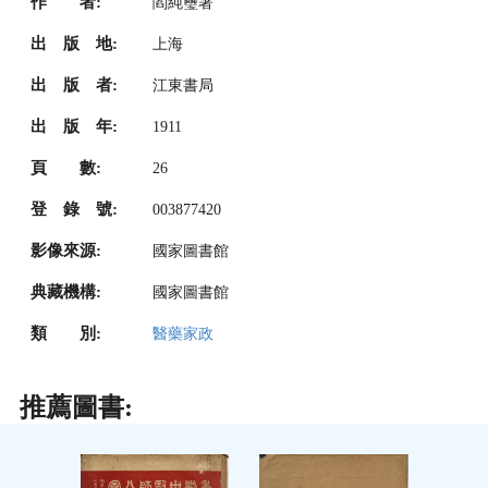
作 者:
閻純璽著
出 版 地:
上海
出 版 者:
江東書局
出 版 年:
1911
頁 數:
26
登 錄 號:
003877420
影像來源:
國家圖書館
典藏機構:
國家圖書館
類 別:
醫藥家政
推薦圖書: