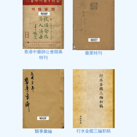
香港中藥師公會開幕
藥業特刊
特刊
行水金鑑三編初稿
醫事彙編