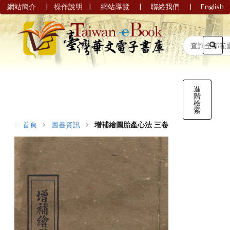
|
|
|
|
網站簡介
操作說明
網站導覽
聯絡我們
English
進
階
檢
索
:::
首頁
圖書資訊
增補繪圖胎產心法 三卷