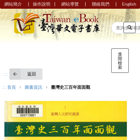
|
|
|
|
網站簡介
操作說明
網站導覽
聯絡我們
English
進
階
檢
索
返回
:::
:::
首頁
圖書資訊
臺灣史三百年面面觀