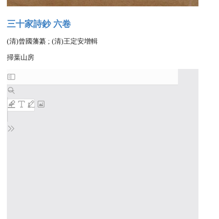
三十家詩鈔 六卷
(清)曾國藩纂 ; (清)王定安增輯
掃葉山房