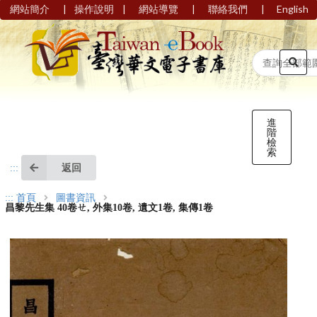
|
|
|
|
網站簡介
操作說明
網站導覽
聯絡我們
English
進
階
檢
索
返回
:::
:::
首頁
圖書資訊
昌黎先生集 40卷ㄝ, 外集10卷, 遺文1卷, 集傳1卷