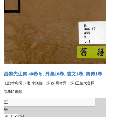
昌黎先生集 40卷ㄝ, 外集10卷, 遺文1卷, 集傳1卷
[(唐)韓愈撰 ; (唐)李漢編 ; (宋)朱熹考異 ; (宋)王伯大音釋]
商務印書館