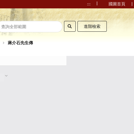
|
|
:::
國圖首頁
進階檢索
蔣介石先生傳