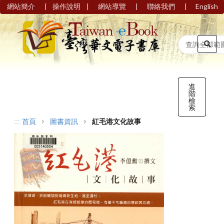
|
|
|
|
網站簡介
操作說明
網站導覽
聯絡我們
English
進
階
檢
索
:::
首頁
圖書資訊
紅毛港文化故事