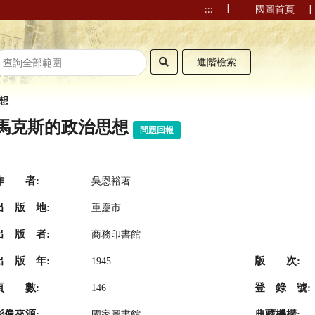
|
|
:::
國圖首頁
進階檢索
想
馬克斯的政治思想
問題回報
作 者:
吳恩裕著
出 版 地:
重慶市
出 版 者:
商務印書館
出 版 年:
版 次:
1945
頁 數:
登 錄 號:
146
影像來源:
典藏機構:
國家圖書館