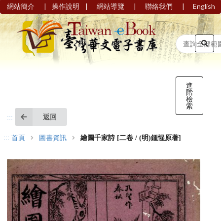
|
|
|
|
網站簡介
操作說明
網站導覽
聯絡我們
English
進
階
檢
索
返回
:::
:::
首頁
圖書資訊
繪圖千家詩 [二卷 / (明)鍾惺原著]