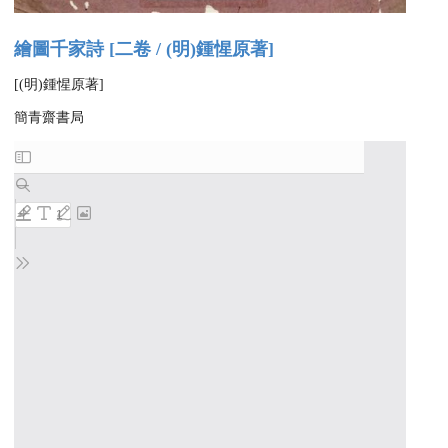
繪圖千家詩 [二卷 / (明)鍾惺原著]
[(明)鍾惺原著]
簡青齋書局