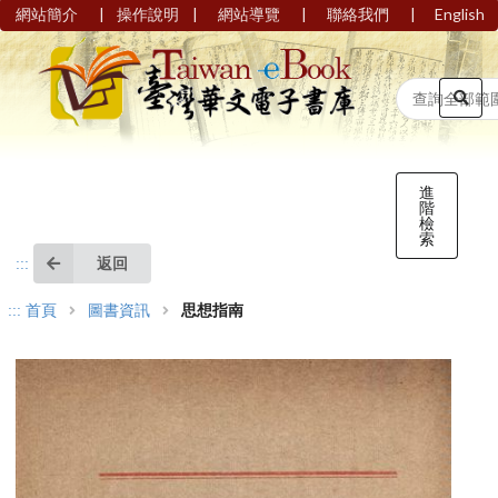
|
|
|
|
網站簡介
操作說明
網站導覽
聯絡我們
English
進
階
檢
索
返回
:::
:::
首頁
圖書資訊
思想指南