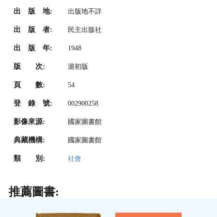
出 版 地:
出版地不詳
出 版 者:
民主出版社
出 版 年:
1948
版 次:
滬初版
頁 數:
54
登 錄 號:
002900258
影像來源:
國家圖書館
典藏機構:
國家圖書館
類 別:
社會
推薦圖書: