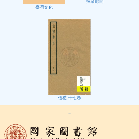
擇業顧問
臺灣文化
儀禮 十七卷
:::