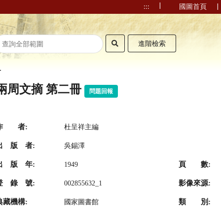
|
|
:::
國圖首頁
進階檢索
冊
兩周文摘 第二冊
問題回報
作 者:
杜呈祥主編
出 版 者:
吳錫澤
出 版 年:
頁 數:
1949
登 錄 號:
影像來源:
002855632_1
典藏機構:
類 別:
國家圖書館