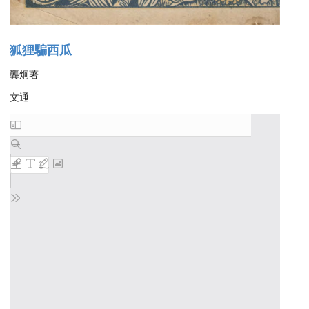
狐狸騙西瓜
龔炯著
文通