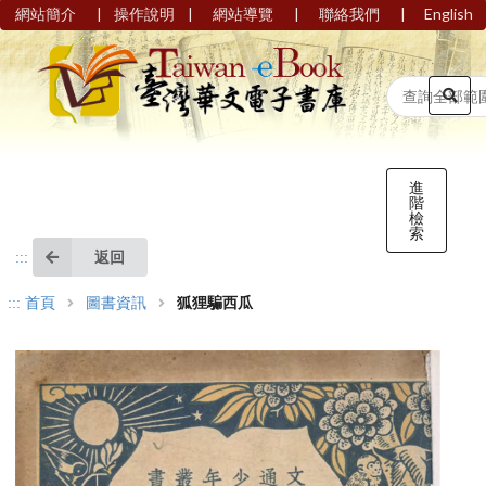
|
|
|
|
網站簡介
操作說明
網站導覽
聯絡我們
English
進
階
檢
索
返回
:::
:::
首頁
圖書資訊
狐狸騙西瓜