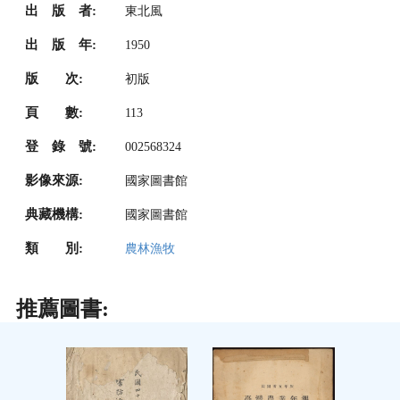
出 版 者:
東北風
出 版 年:
1950
版 次:
初版
頁 數:
113
登 錄 號:
002568324
影像來源:
國家圖書館
典藏機構:
國家圖書館
類 別:
農林漁牧
推薦圖書: