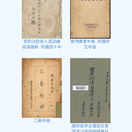
臺灣農業年報. 民國卅
害防治技術人員訓練
五年版
班講義輯. 民國四十年
工藝作物
國府批準交通部呈整
理漢冶萍煤鐵礦廠目