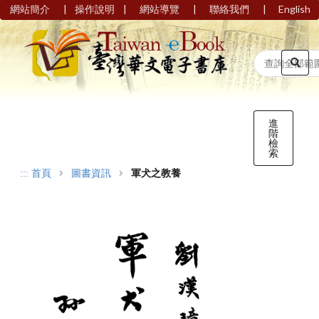
|
|
|
|
網站簡介
操作說明
網站導覽
聯絡我們
English
進
階
檢
索
:::
首頁
圖書資訊
軍犬之教養