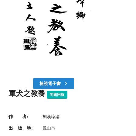
檢視電子書
軍犬之教養
問題回報
作 者:
劉漢璋編
出 版 地:
鳳山市