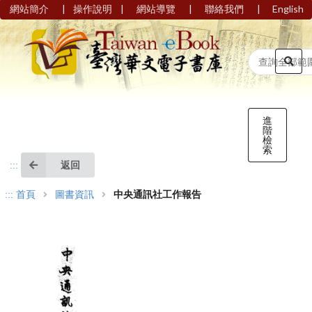
|
|
|
|
網站簡介
操作說明
網站導覽
聯絡我們
English
進
階
檢
索
返回
:::
:::
首頁
圖書資訊
中央通訊社工作報告