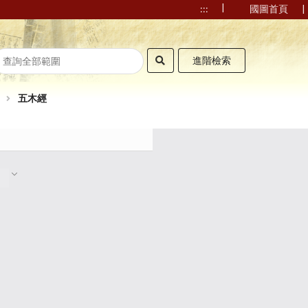
|
|
:::
國圖首頁
進階檢索
五木經