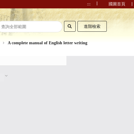
|
|
:::
國圖首頁
進階檢索
A complete manual of English letter writing