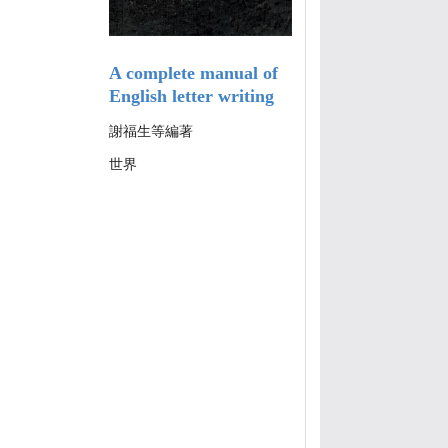
A complete manual of
English letter writing
謝福生等編著
世界