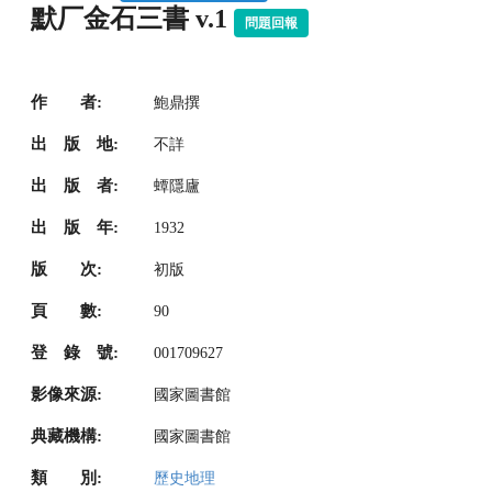
默厂金石三書 v.1
問題回報
作 者:
鮑鼎撰
出 版 地:
不詳
出 版 者:
蟫隱廬
出 版 年:
1932
版 次:
初版
頁 數:
90
登 錄 號:
001709627
影像來源:
國家圖書館
典藏機構:
國家圖書館
類 別:
歷史地理