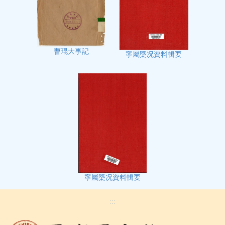
曹琨大事記
寧屬㮣况資料輯要
寧屬㮣况資料輯要
:::