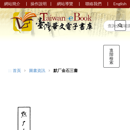
|
|
|
|
網站簡介
操作說明
網站導覽
聯絡我們
English
進
階
檢
索
:::
首頁
圖書資訊
默厂金石三書