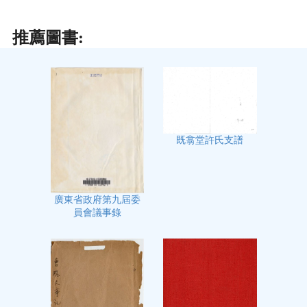
推薦圖書:
既翕堂許氏支譜
廣東省政府第九屆委
員會議事錄