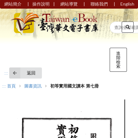
|
|
|
|
網站簡介
操作說明
網站導覽
聯絡我們
English
進
階
檢
索
返回
:::
:::
首頁
圖書資訊
初等實用國文讀本 第七冊