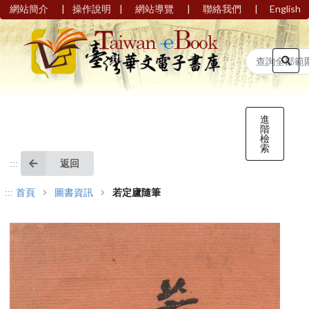
|
|
|
|
網站簡介
操作說明
網站導覽
聯絡我們
English
進
階
檢
索
返回
:::
:::
首頁
圖書資訊
若定廬隨筆