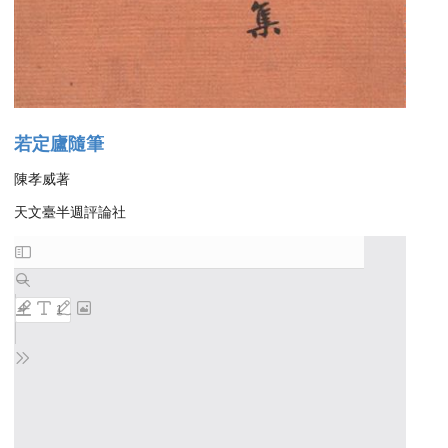
若定廬隨筆
陳孝威著
天文臺半週評論社