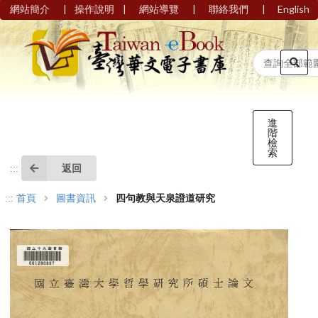
|
|
|
|
網站簡介
操作說明
網站導覽
聯絡我們
English
進
階
檢
索
返回
:::
:::
首頁
圖書資訊
四句教與天泉證道研究