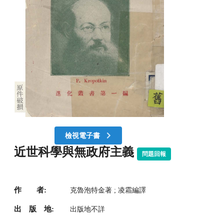
檢視電子書
近世科學與無政府主義
問題回報
作 者:
克魯泡特金著 ; 凌霜編譯
出 版 地:
出版地不詳