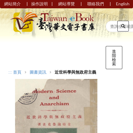
|
|
|
|
網站簡介
操作說明
網站導覽
聯絡我們
English
進
階
檢
索
:::
首頁
圖書資訊
近世科學與無政府主義