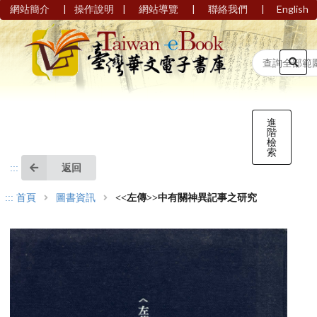
|
|
|
|
網站簡介
操作說明
網站導覽
聯絡我們
English
進
階
檢
索
返回
:::
:::
首頁
圖書資訊
<<左傳>>中有關神異記事之研究