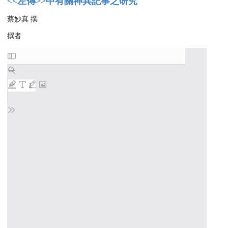
<<左傳>>中有關神異記事之研究
蔡妙真 撰
撰者