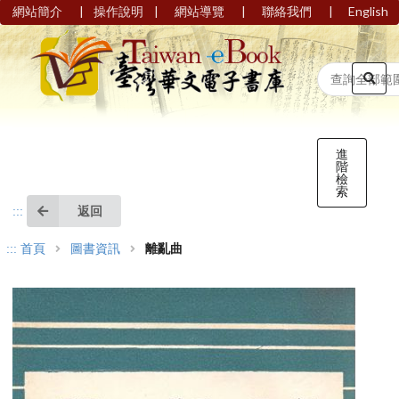
|
|
|
|
網站簡介
操作說明
網站導覽
聯絡我們
English
進
階
檢
索
返回
:::
:::
首頁
圖書資訊
離亂曲