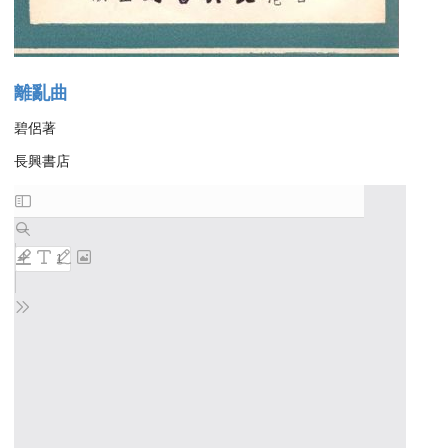
離亂曲
碧侶著
長興書店