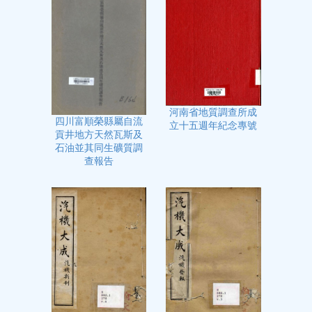
河南省地質調查所成
四川富順榮縣屬自流
立十五週年紀念專號
貢井地方天然瓦斯及
石油並其同生礦質調
查報告