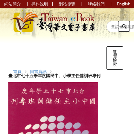
|
|
|
|
網站簡介
操作說明
網站導覽
聯絡我們
English
進
階
檢
索
:::
首頁
圖書資訊
臺北市七十五學年度國民中、小學主任儲訓班專刊