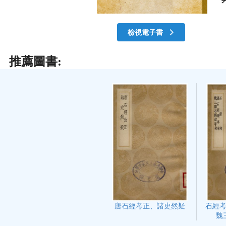
檢視電子書
推薦圖書:
石經
唐石經考正、諸史然疑
魏