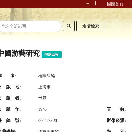
|
|
:::
國圖首頁
進階檢索
中國游藝研究
問題回報
作 者:
楊蔭深編
出 版 地:
上海市
出 版 者:
世界
出 版 年:
頁 數:
1946
登 錄 號:
影像來源:
000476420
典藏機構:
類 別:
國家圖書館