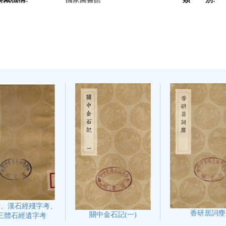
考、漢石經殘字考、
香研居詞麈
關中金石記(一)
三體石經遺字考