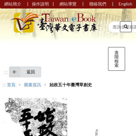
|
|
|
|
網站簡介
操作說明
網站導覽
聯絡我們
English
進
階
檢
索
返回
:::
:::
首頁
圖書資訊
始政五十年臺灣草創史