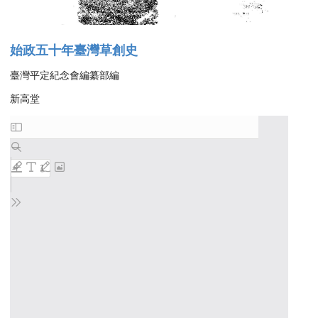
始政五十年臺灣草創史
臺灣平定紀念會編纂部編
新高堂