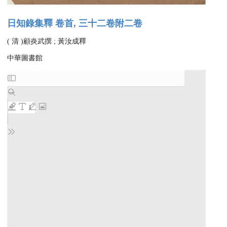
日知錄集釋 卷首, 三十二卷附二卷
( 清 )顧炎武撰 ; 黃汝成釋
中華圖書館