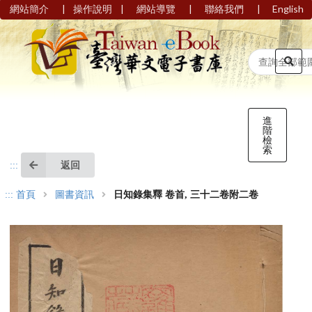
|
|
|
|
網站簡介
操作說明
網站導覽
聯絡我們
English
進
階
檢
索
返回
:::
:::
首頁
圖書資訊
日知錄集釋 卷首, 三十二卷附二卷