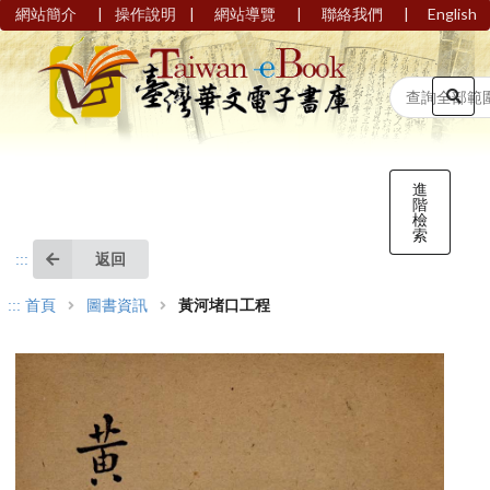
|
|
|
|
網站簡介
操作說明
網站導覽
聯絡我們
English
進
階
檢
索
返回
:::
:::
首頁
圖書資訊
黃河堵口工程