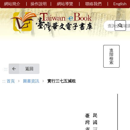
|
|
|
|
網站簡介
操作說明
網站導覽
聯絡我們
English
進
階
檢
索
返回
:::
:::
首頁
圖書資訊
實行三七五減租