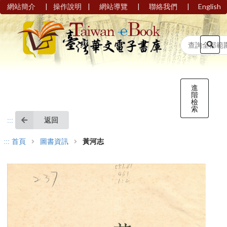
|
|
|
|
網站簡介
操作說明
網站導覽
聯絡我們
English
進
階
檢
索
返回
:::
:::
首頁
圖書資訊
黃河志