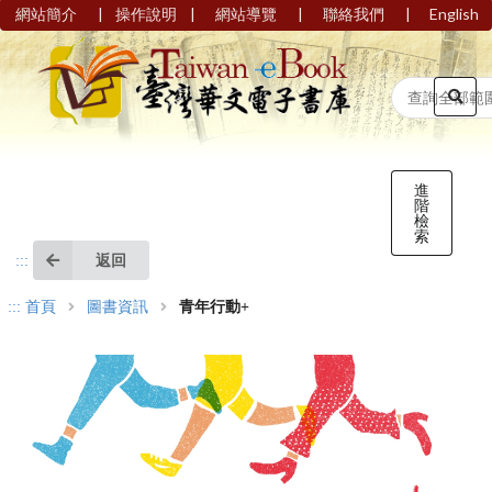
|
|
|
|
網站簡介
操作說明
網站導覽
聯絡我們
English
進
階
檢
索
返回
:::
:::
首頁
圖書資訊
青年行動+