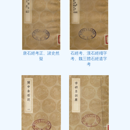
石經考、漢石經殘字
唐石經考正、諸史然
考、魏三體石經遺字
疑
考