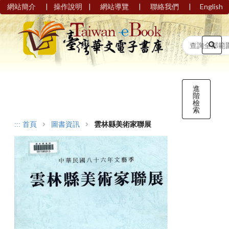
|
|
|
|
網站簡介
操作說明
網站導覽
聯絡我們
English
進
階
檢
索
:::
首頁
圖書資訊
雲林縣美術家聯展