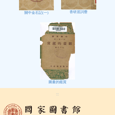
香研居詞麈
關中金石記(一)
圖畫的鑑賞
:::