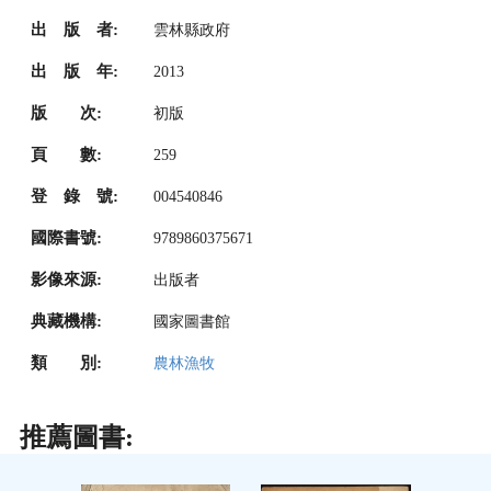
出 版 者:
雲林縣政府
出 版 年:
2013
版 次:
初版
頁 數:
259
登 錄 號:
004540846
國際書號:
9789860375671
影像來源:
出版者
典藏機構:
國家圖書館
類 別:
農林漁牧
推薦圖書: