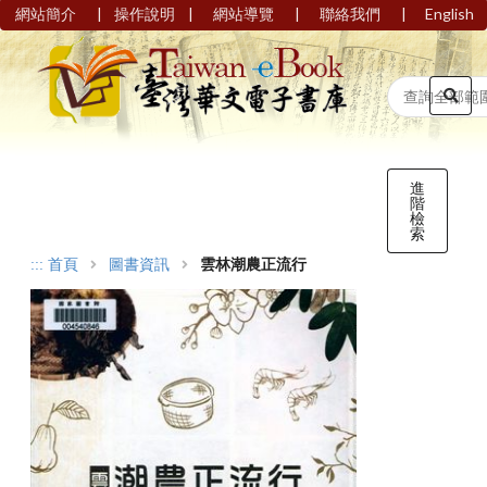
|
|
|
|
網站簡介
操作說明
網站導覽
聯絡我們
English
進
階
檢
索
:::
首頁
圖書資訊
雲林潮農正流行