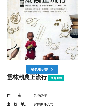
檢視電子書
雲林潮農正流行
問題回報
作 者:
黃淑娥作
出 版 地:
雲林縣斗六市