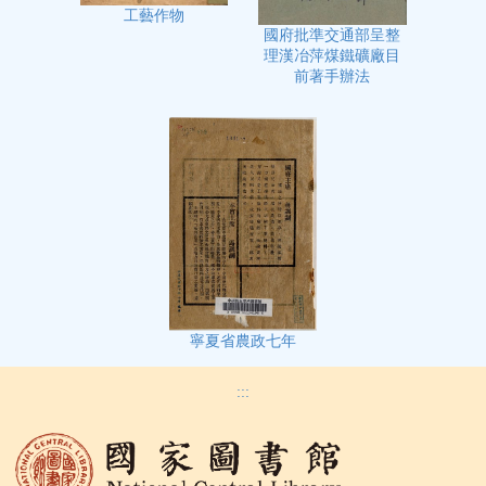
工藝作物
國府批準交通部呈整
理漢冶萍煤鐵礦廠目
前著手辦法
寧夏省農政七年
:::