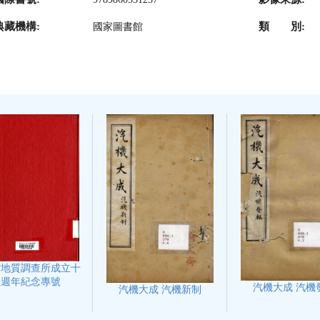
典藏機構:
類 別:
國家圖書館
省地質調查所成立十
五週年紀念專號
汽機大成 汽機
汽機大成 汽機新制