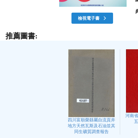
檢視電子書
推薦圖書:
河南
四川富順榮縣屬自流貢井
地方天然瓦斯及石油並其
同生礦質調查報告