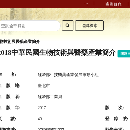
|
|
:::
國圖首頁
進階檢索
國生物技術與醫藥產業簡介
2018中華民國生物技術與醫藥產業簡介
問題
作 者:
經濟部生技醫藥產業發展推動小組
出 版 地:
臺北市
出 版 者:
經濟部工業局
出 版 年:
版 次:
2017
頁 數:
登 錄 號:
40
國際書號:
影像來源:
9789860531237