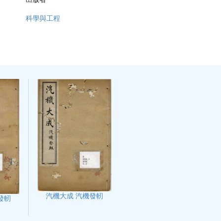
科學與工程
汽機大成 汽機發軔
發軔