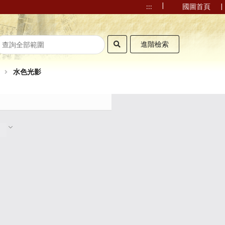
|
|
:::
國圖首頁
進階檢索
水色光影