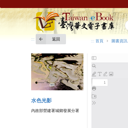
返回
:::
:::
首頁
圖書資訊
水色光影
內政部營建署城鄉發展分署