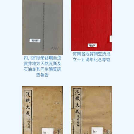
河南省地質調查所成
四川富順榮縣屬自流
立十五週年紀念專號
貢井地方天然瓦斯及
石油並其同生礦質調
查報告