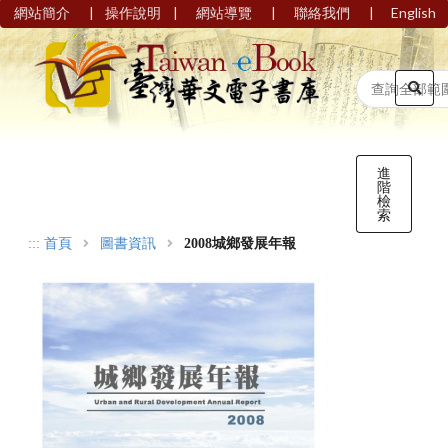
|
|
|
|
網站簡介
操作說明
網站導覽
聯絡我們
English
進
階
檢
索
:::
首頁
圖書資訊
2008城鄉發展年報