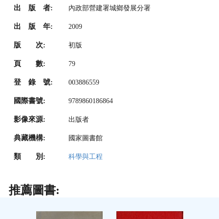
出 版 者:
內政部營建署城鄉發展分署
出 版 年:
2009
版 次:
初版
頁 數:
79
登 錄 號:
003886559
國際書號:
9789860186864
影像來源:
出版者
典藏機構:
國家圖書館
類 別:
科學與工程
推薦圖書: