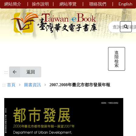
|
|
|
|
網站簡介
操作說明
網站導覽
聯絡我們
English
進
階
檢
索
返回
:::
:::
首頁
圖書資訊
2007.2008年臺北市都市發展年報