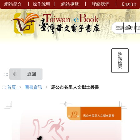
|
|
|
|
網站簡介
操作說明
網站導覽
聯絡我們
English
進
階
檢
索
返回
:::
:::
首頁
圖書資訊
馬公市各里人文鄉土叢書