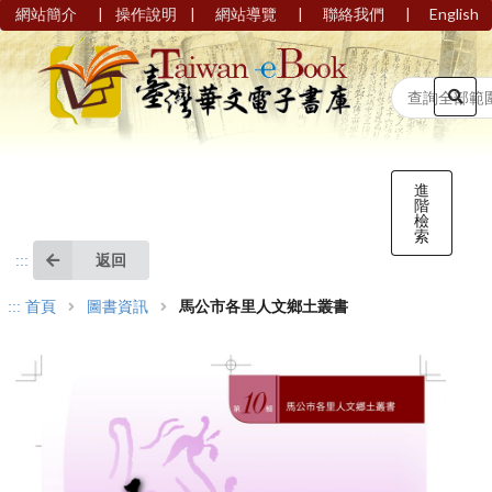
|
|
|
|
網站簡介
操作說明
網站導覽
聯絡我們
English
進
階
檢
索
返回
:::
:::
首頁
圖書資訊
馬公市各里人文鄉土叢書