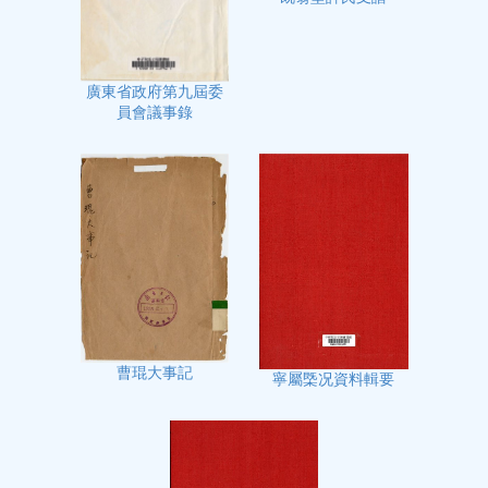
廣東省政府第九屆委
員會議事錄
曹琨大事記
寧屬㮣况資料輯要