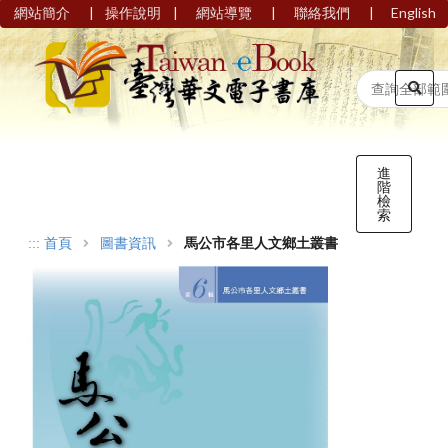
|
|
|
|
網站簡介
操作說明
網站導覽
聯絡我們
English
進
階
檢
索
:::
首頁
圖書資訊
馬公市各里人文鄉土叢書