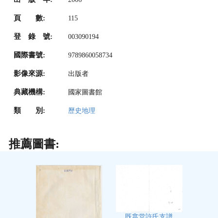
頁 數:
115
登 錄 號:
003090194
國際書號:
9789860058734
影像來源:
出版者
典藏機構:
國家圖書館
類 別:
歷史地理
推薦圖書:
既翕堂許氏支譜