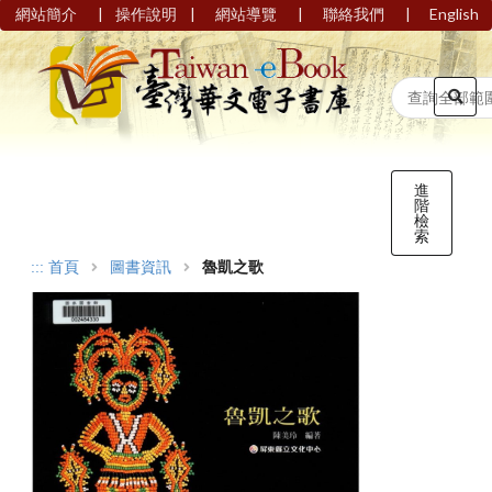
|
|
|
|
網站簡介
操作說明
網站導覽
聯絡我們
English
進
階
檢
索
:::
首頁
圖書資訊
魯凱之歌