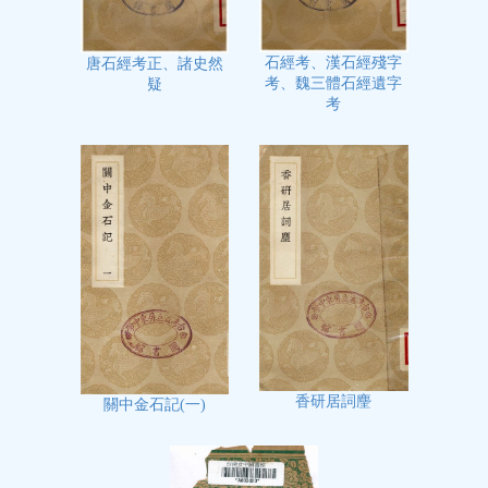
石經考、漢石經殘字
唐石經考正、諸史然
考、魏三體石經遺字
疑
考
香研居詞麈
關中金石記(一)