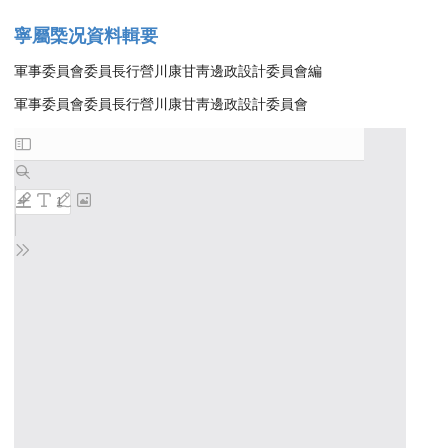
寧屬㮣况資料輯要
軍事委員會委員長行營川康甘靑邊政設計委員會編
軍事委員會委員長行營川康甘靑邊政設計委員會