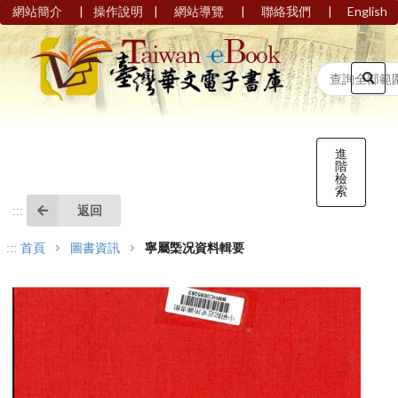
|
|
|
|
網站簡介
操作說明
網站導覽
聯絡我們
English
進
階
檢
索
返回
:::
:::
首頁
圖書資訊
寧屬㮣况資料輯要