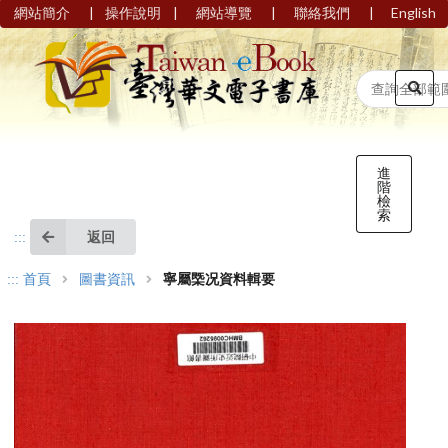
|
|
|
|
網站簡介
操作說明
網站導覽
聯絡我們
English
進
階
檢
索
返回
:::
:::
首頁
圖書資訊
寧屬㮣况資料輯要