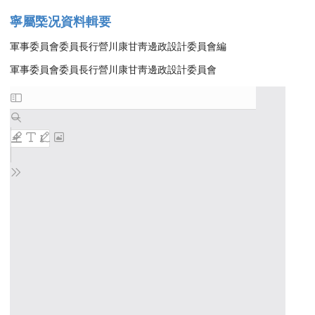
寧屬㮣况資料輯要
軍事委員會委員長行營川康甘靑邊政設計委員會編
軍事委員會委員長行營川康甘靑邊政設計委員會