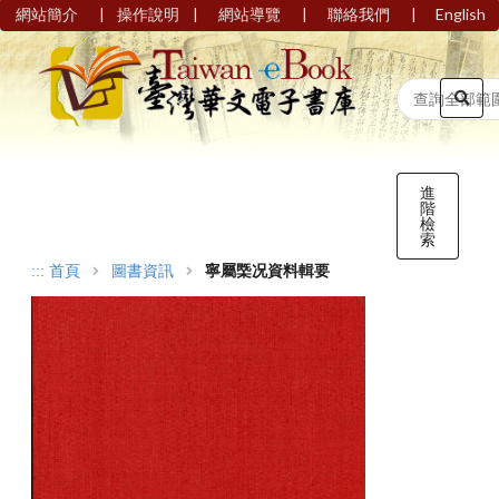
|
|
|
|
網站簡介
操作說明
網站導覽
聯絡我們
English
進
階
檢
索
:::
首頁
圖書資訊
寧屬㮣况資料輯要