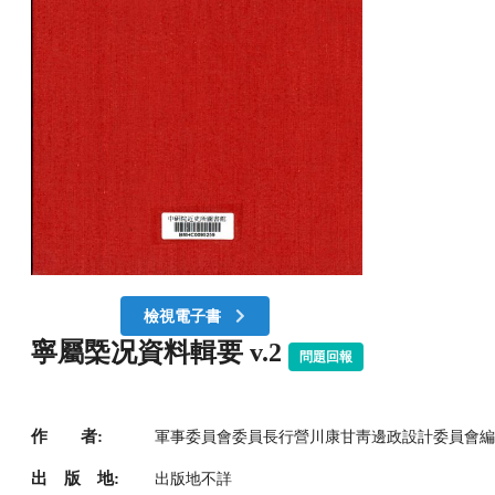
檢視電子書
寧屬㮣况資料輯要 v.2
問題回報
作 者:
軍事委員會委員長行營川康甘靑邊政設計委員會編
出 版 地:
出版地不詳