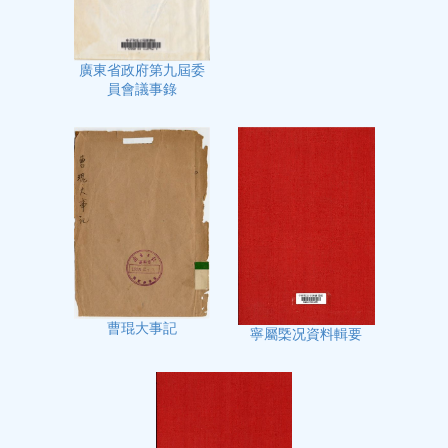
廣東省政府第九屆委
員會議事錄
曹琨大事記
寧屬㮣况資料輯要