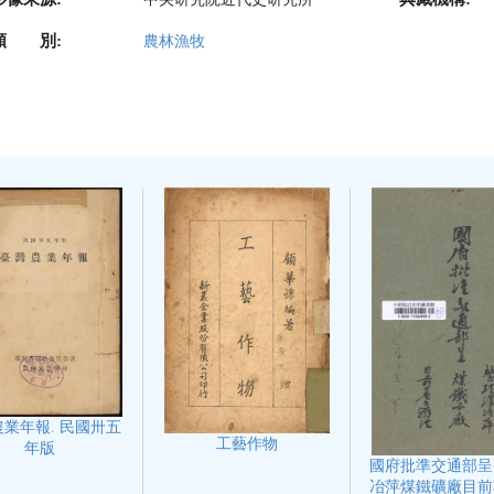
類 別:
農林漁牧
業年報. 民國卅五
工藝作物
年版
國府批準交通部呈
冶萍煤鐵礦廠目前