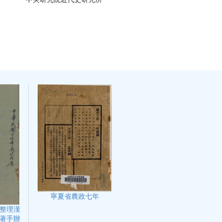
寧夏省農政七年
整理漢
著手辦