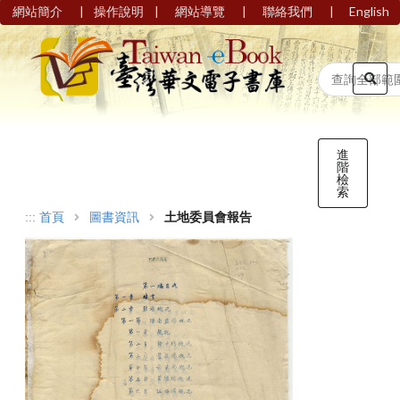
|
|
|
|
網站簡介
操作說明
網站導覽
聯絡我們
English
進
階
檢
索
:::
首頁
圖書資訊
土地委員會報告