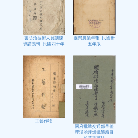
臺灣農業年報. 民國卅
害防治技術人員訓練
五年版
班講義輯. 民國四十年
工藝作物
國府批準交通部呈整
理漢冶萍煤鐵礦廠目