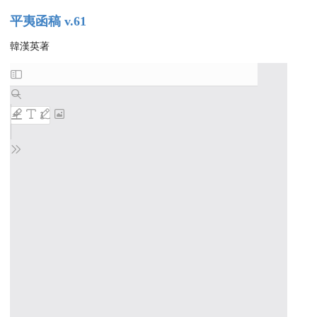
平夷函稿 v.61
韓漢英著