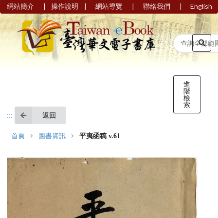
|
|
|
|
網站簡介
操作說明
網站導覽
聯絡我們
English
進
階
檢
索
返回
:::
:::
首頁
圖書資訊
平夷函稿 v.61