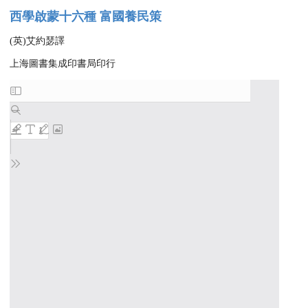
西學啟蒙十六種 富國養民策
(英)艾約瑟譯
上海圖書集成印書局印行