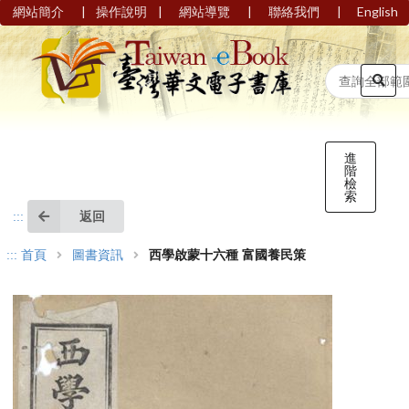
|
|
|
|
網站簡介
操作說明
網站導覽
聯絡我們
English
進
階
檢
索
返回
:::
:::
首頁
圖書資訊
西學啟蒙十六種 富國養民策