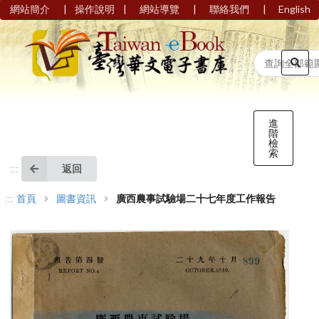
|
|
|
|
網站簡介
操作說明
網站導覽
聯絡我們
English
進
階
檢
索
返回
:::
:::
首頁
圖書資訊
廣西農事試驗場二十七年度工作報告